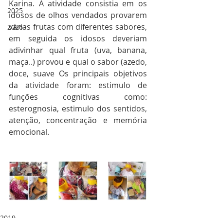
Karina. A atividade consistia em os 
2025
idosos de olhos vendados provarem 
várias frutas com diferentes sabores, 
2026
em seguida os idosos deveriam 
adivinhar qual fruta (uva, banana, 
maça..) provou e qual o sabor (azedo, 
doce, suave Os principais objetivos 
da atividade foram: estimulo de 
funções cognitivas como: 
esterognosia, estimulo dos sentidos, 
atenção, concentração e memória 
emocional.
2019