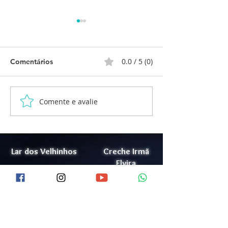
0.0 / 5 (0)
Comentários
Comente e avalie
Relatório de Atividades
Relatório de At
Cognitivas
Atividades Man
Lar dos Velhinhos
Creche Irmã
Elvira
Maria Madalena
Lar Jorge Cauhy
Doação
Júnior
Trabalhe Conosco