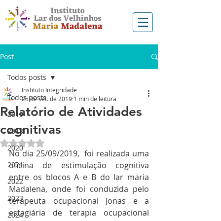
Post
Todos posts
Instituto Integridade
Todos posts
25 de set. de 2019
1 min de leitura
Relatório de Atividades
2019
cognitivas
2018
Avaliado com NaN de 5 estrelas.
2020
No dia 25/09/2019,  foi realizada uma 
2021
oficina de estimulação cognitiva 
entre os blocos A e B do lar maria 
2022
Madalena, onde foi conduzida pelo 
2023
terapeuta ocupacional Jonas e a 
estagiária de terapia ocupacional 
2024