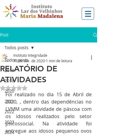
Post
Todos posts
Instituto Integridade
Todos posts
15 de abr. de 2020
1 min de leitura
RELATÓRIO DE
2019
ATIVIDADES
2018
Avaliado com NaN de 5 estrelas.
2020
Foi realizado no dia 15 de Abril de 
2021
2020, , dentro das dependências no 
LVMM uma atividade de páscoa com 
2022
os idosos realizados pelo setor 
2023
psicossocial. Na atividade foi 
entregue aos idosos pequenos ovos 
2024