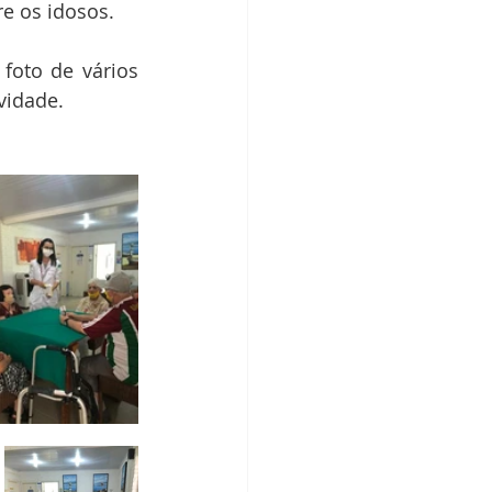
re os idosos.
oto de vários 
vidade. 