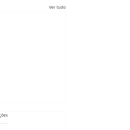
Ver tudo
as.
ções