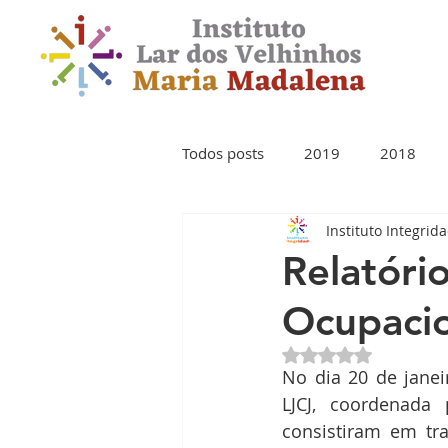
Todos posts
2019
2018
Instituto Integrid
Relatóri
Ocupacio
Avaliado com NaN 
No dia 20 de janeir
LJCJ, coordenada 
consistiram em tra