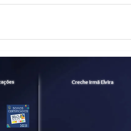
Vida Ativa - Projeto Lar dos
Cert
Velhinhos Maria Madalena
202
para ampliação de
acolhimento.
icações
Creche Irmã Elvira