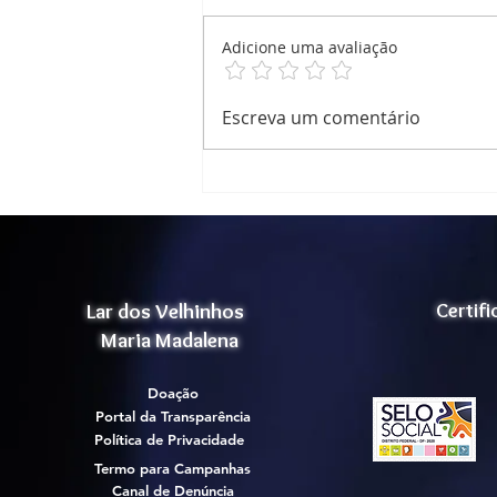
Adicione uma avaliação
Nosso Natal ,foi um grande
Escreva um comentário
sucesso!
Lar dos Velhinhos
Certif
Maria Madalena
Doação
Portal da Transparência
Política de Privacidade
Termo para Campanhas
Canal de Denúncia