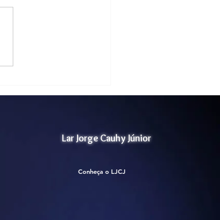
ificação Selo Social-
1
Lar Jorge Cauhy Júnior
Conheça o LJCJ