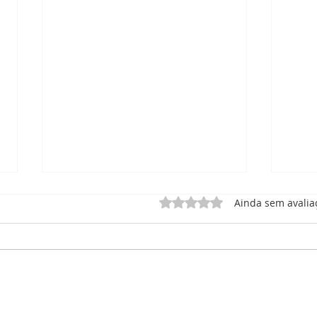
Avaliado com 0 de 5 estrel
Ainda sem avalia
Vida Ativa - Projeto Lar dos
Cert