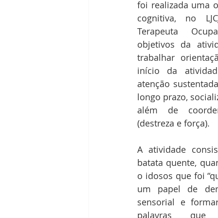
foi realizada uma o
cognitiva, no LJC
Terapeuta Ocupa
objetivos da ativi
trabalhar orientaç
início da atividad
atenção sustentada
longo prazo, sociali
além de coorden
(destreza e força).
A atividade consi
batata quente, qua
o idosos que foi “q
um papel de den
sensorial e forma
palavras que e