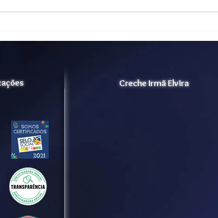
Velhinhos Maria Madalena
202
para ampliação de
acolhimento.
icações
Creche Irmã Elvira