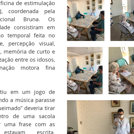
ficina de estimulação 
J, coordenada pela 
cional Bruna. Os 
dade consistiram em 
ão temporal feita no 
e, percepção visual, 
, memória de curto e 
zação entre os idosos, 
ação motora fina 
stiu em um jogo de 
ndo a música parasse 
ueimado” deveria tirar 
tro de uma sacola 
r uma frase com as 
stavam escrita. 