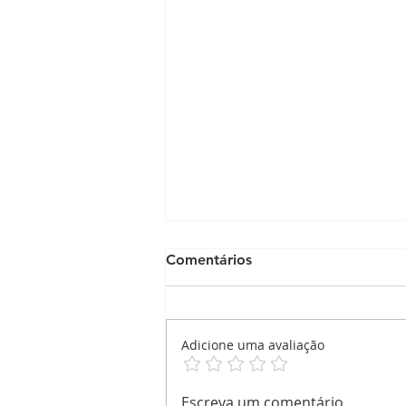
Comentários
Adicione uma avaliação
Nosso Natal ,foi um grande
Escreva um comentário