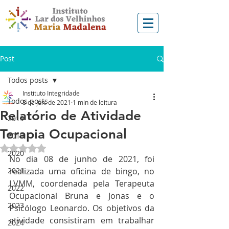
Post
Todos posts
Instituto Integridade
Todos posts
8 de jun. de 2021
1 min de leitura
Relatório de Atividade
2019
Terapia Ocupacional
2018
Avaliado com NaN de 5 estrelas.
2020
No dia 08 de junho de 2021, foi 
2021
realizada uma oficina de bingo, no 
LVMM, coordenada pela Terapeuta 
2022
Ocupacional Bruna e Jonas e o 
2023
Psicólogo Leonardo. Os objetivos da 
atividade consistiram em trabalhar 
2024