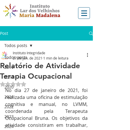
Post
Todos posts
Instituto Integridade
Todos posts
27 de jan. de 2021
1 min de leitura
Relatório de Atividade
2019
Terapia Ocupacional
2018
Avaliado com NaN de 5 estrelas.
2020
No dia 27 de janeiro de 2021, foi 
2021
realizada uma oficina de estimulação 
cognitiva e manual, no LVMM, 
2022
coordenada pela Terapeuta 
2023
Ocupacional Bruna. Os objetivos da 
atividade consistiram em trabalhar, 
2024