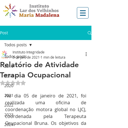
Post
Todos posts
Instituto Integridade
Todos posts
5 de jan. de 2021
1 min de leitura
Relatório de Atividade
2019
Terapia Ocupacional
2018
Avaliado com NaN de 5 estrelas.
2020
2021
No dia 05 de janeiro de 2021, foi 
realizada uma oficina de 
2022
coordenação motora global no LJCJ, 
2023
coordenada pela Terapeuta 
Ocupacional Bruna. Os objetivos da 
2024