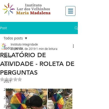
Post
Todos posts
Instituto Integridade
Todos posts
23 de set. de 2019
1 min de leitura
RELATÓRIO DE
2019
ATIVIDADE - ROLETA DE
2018
PERGUNTAS
2020
Avaliado com NaN de 5 estrelas.
2021
2022
2023
2024