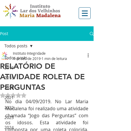
Post
Todos posts
Instituto Integridade
Todos posts
4 de set. de 2019
1 min de leitura
RELATÓRIO DE
2019
ATIVIDADE ROLETA DE
2018
PERGUNTAS
2020
Avaliado com NaN de 5 estrelas.
2021
No dia 04/09/2019. No Lar Maria 
2022
Madalena foi realizado uma atividade 
chamada “Jogo das Perguntas” com 
2023
os idosos. Esta atividade foi 
2024
composta por uma roleta colorida, 