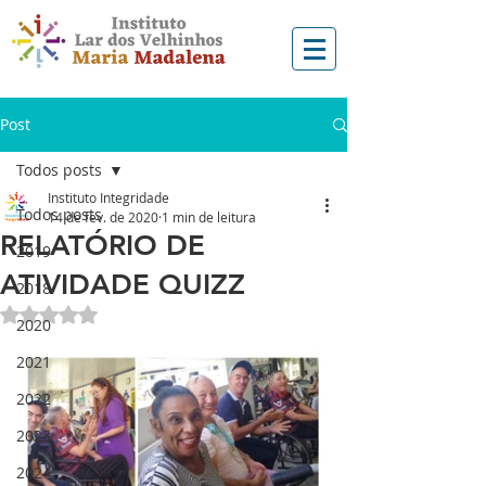
Post
Todos posts
Instituto Integridade
Todos posts
14 de fev. de 2020
1 min de leitura
RELATÓRIO DE
2019
ATIVIDADE QUIZZ
2018
Avaliado com NaN de 5 estrelas.
2020
2021
2022
2023
2024