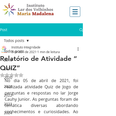
Post
Todos posts
Instituto Integridade
Todos posts
5 de abr. de 2021
1 min de leitura
Relatório de Atividade “
2019
QUIZ”
2018
Avaliado com NaN de 5 estrelas.
2020
No dia 05 de abril de 2021, foi 
2021
realizada atividade Quiz de Jogo de 
perguntas e respostas no lar Jorge 
2022
Cauhy Junior. As perguntas foram de 
2023
temática diversas abordando 
conhecimentos e curiosidades. Ao 
2024