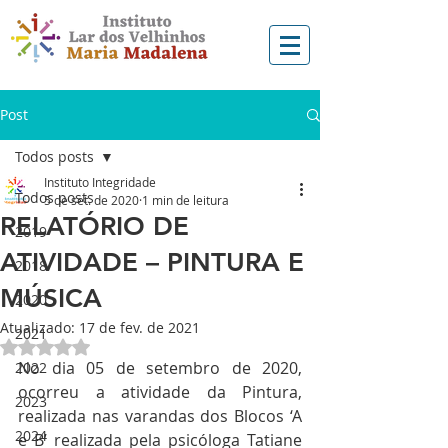
Post
Todos posts
Instituto Integridade
Todos posts
5 de set. de 2020
1 min de leitura
RELATÓRIO DE
2019
ATIVIDADE – PINTURA E
2018
MÚSICA
2020
Atualizado:
17 de fev. de 2021
2021
Avaliado com NaN de 5 estrelas.
No dia 05 de setembro de 2020,  
2022
ocorreu a atividade da Pintura, 
2023
realizada nas varandas dos Blocos ‘A 
2024
e B’ realizada pela psicóloga Tatiane 