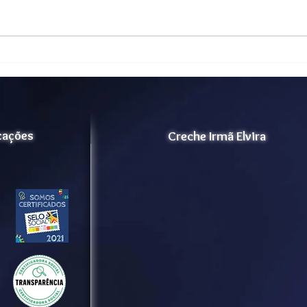
Vida Ativa - Projeto Lar dos
Cert
Velhinhos Maria Madalena
202
para ampliação de
acolhimento.
icações
Creche Irmã Elvira