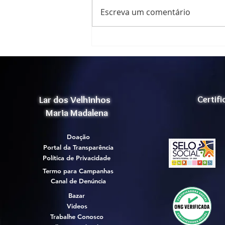
Nosso Natal ,foi um grande
Escreva um comentário
sucesso!
Lar dos Velhinhos
Certif
Maria Madalena
Doação
Portal da Transparência
Política de Privacidade
Termo para Campanhas
Canal de Denúncia
Bazar
Videos
Trabalhe Conosco