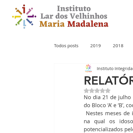
Todos posts
2019
2018
Instituto Integrid
RELATÓR
Avaliado com NaN 
No dia 21 de julho 
do Bloco ‘A’ e ‘B’, 
 Nestes meses de isolamento a pintura tem sido um instrumento de entretenimento, 
na qual os idosos
potencializados pe