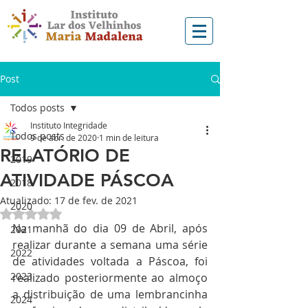
Post
Todos posts
Instituto Integridade
Todos posts
9 de abr. de 2020
1 min de leitura
RELATÓRIO DE
2019
ATIVIDADE PÁSCOA
2018
Atualizado:
17 de fev. de 2021
2020
Avaliado com NaN de 5 estrelas.
Na manhã do dia 09 de Abril, após 
2021
realizar durante a semana uma série 
2022
de atividades voltada a Páscoa, foi 
2023
realizado posteriormente ao almoço 
a distribuição de uma lembrancinha 
2024