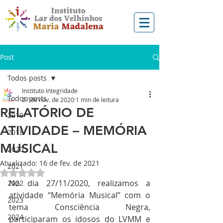
Post
Todos posts
Instituto Integridade
Todos posts
27 de nov. de 2020
1 min de leitura
RELATÓRIO DE
2019
ATIVIDADE – MEMÓRIA
2018
MUSICAL
2020
Atualizado:
16 de fev. de 2021
2021
Avaliado com NaN de 5 estrelas.
No dia 27/11/2020, realizamos a 
2022
atividade “Memória Musical” com o 
2023
tema Consciência Negra, 
2024
participaram os idosos do LVMM e 