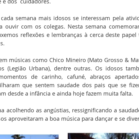
 e dos  cuidadores.
cada semana mais idosos se interessam pela ativi
a ouvir com os colegas. Nesta semana comemoram
ouxemos reflexões e lembranças à cerca deste papel 
s. 
em músicas como Chico Mineiro (Mato Grosso & Matia
lhos (Legião Urbana), dentre outras. Os idosos tam
momentos de carinho, cafuné, abraços apertados
tilharam que sentem saudade dos pais que se fizer
am desde a infância e ainda hoje fazem muita falta.
na acolhendo as angústias, ressignificando a sauda
sos aproveitaram a boa música para dançar e se divert