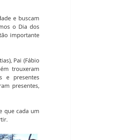
dade e buscam 
os o Dia dos 
tão importante 
s), Pai (Fábio 
bém trouxeram 
 e presentes 
am presentes, 
de que cada um 
ir.