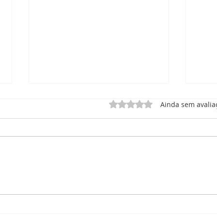
Avaliado com 0 de 5 estrel
Ainda sem avalia
RELATÓRIO DE ATIVIDADE
Rela
– MEMÓRIA MUSICAL
Corp