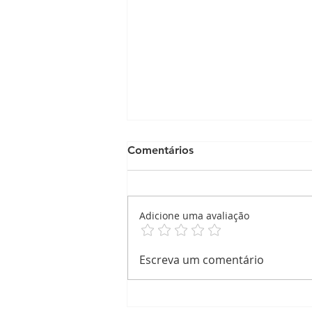
Comentários
Adicione uma avaliação
Relatório de Atividade
Escreva um comentário
Atividade Corporal