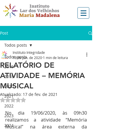
Post
Todos posts
Instituto Integridade
Todos posts
19 de jun. de 2020
1 min de leitura
RELATÓRIO DE
2019
ATIVIDADE – MEMÓRIA
2018
MUSICAL
2020
Atualizado:
17 de fev. de 2021
2021
Avaliado com NaN de 5 estrelas.
2022
No dia 19/06/2020, às 09h30 
2023
realizamos a atividade “Memória 
2024
Musical” na área externa da 