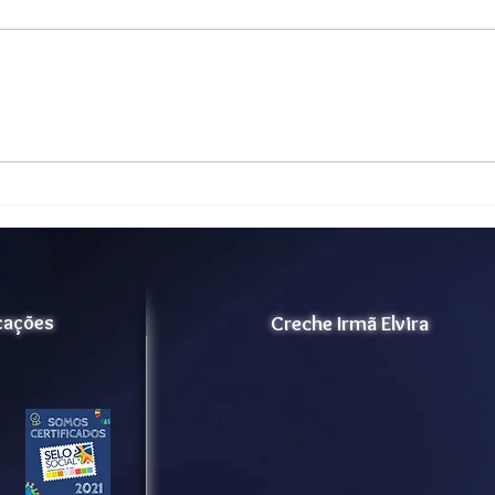
RELATÓRIO DE ATIVIDADE
Rela
– MEMÓRIA MUSICAL
Corp
icações
Creche Irmã Elvira