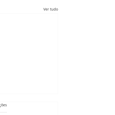
Ver tudo
as.
ções