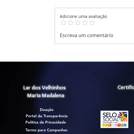
Adicione uma avaliação
Relatório de Atividade
Escreva um comentário
Atividade Corporal
Lar dos Velhinhos
Certif
Maria Madalena
Doação
Portal da Transparência
Política de Privacidade
Termo para Campanhas