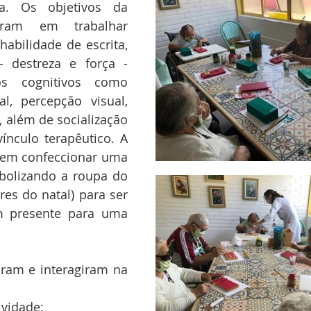
a. Os objetivos da 
tiram em trabalhar 
abilidade de escrita, 
 destreza e força - 
s cognitivos como 
l, percepção visual, 
 além de socialização 
ínculo terapêutico. A 
u em confeccionar uma 
mbolizando a roupa do 
res do natal) para ser 
 presente para uma 
aram e interagiram na 
vidade: 