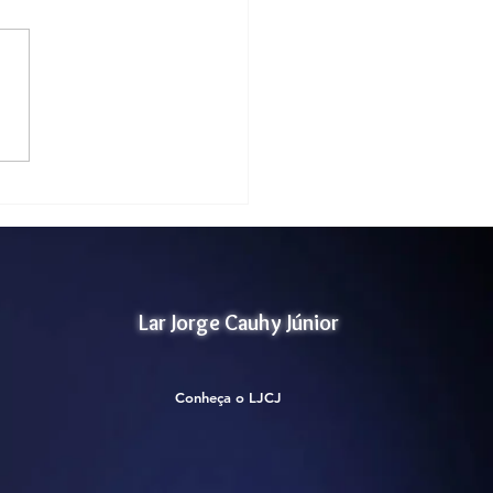
tório de Atividades
orais
Lar Jorge Cauhy Júnior
Conheça o LJCJ