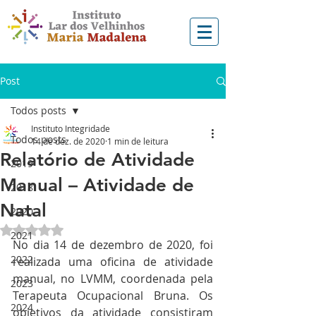
Post
Todos posts
Instituto Integridade
Todos posts
14 de dez. de 2020
1 min de leitura
Relatório de Atividade
2019
Manual – Atividade de
2018
Natal
2020
Avaliado com NaN de 5 estrelas.
2021
No dia 14 de dezembro de 2020, foi 
2022
realizada uma oficina de atividade 
manual, no LVMM, coordenada pela 
2023
Terapeuta Ocupacional Bruna. Os 
2024
objetivos da atividade consistiram 