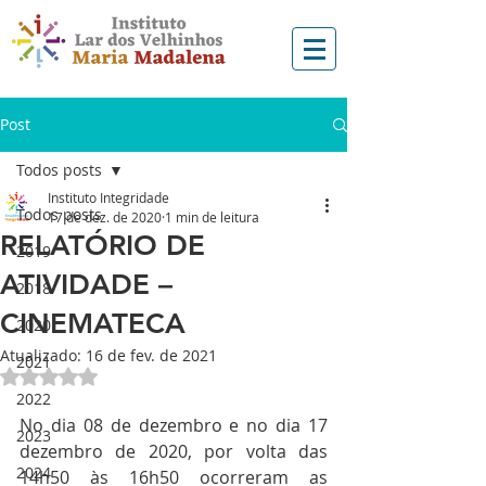
Post
Todos posts
Instituto Integridade
Todos posts
17 de dez. de 2020
1 min de leitura
RELATÓRIO DE
2019
ATIVIDADE –
2018
CINEMATECA
2020
Atualizado:
16 de fev. de 2021
2021
Avaliado com NaN de 5 estrelas.
2022
No dia 08 de dezembro e no dia 17 
2023
dezembro de 2020, por volta das 
2024
14h50 às 16h50 ocorreram as 