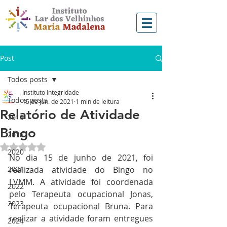
Post
Todos posts
Instituto Integridade
Todos posts
15 de jun. de 2021
1 min de leitura
Relatório de Atividade
2019
Bingo
2018
Avaliado com NaN de 5 estrelas.
2020
No dia 15 de junho de 2021, foi 
2021
realizada atividade do Bingo no 
LVMM. A atividade foi coordenada 
2022
pelo Terapeuta ocupacional Jonas, 
2023
Terapeuta ocupacional Bruna. Para 
realizar a atividade foram entregues 
2024