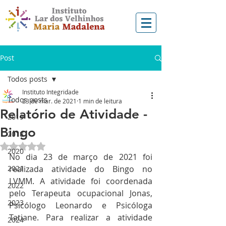
Post
Todos posts
Instituto Integridade
Todos posts
23 de mar. de 2021
1 min de leitura
Relatório de Atividade -
2019
Bingo
2018
Avaliado com NaN de 5 estrelas.
2020
No dia 23 de março de 2021 foi 
2021
realizada atividade do Bingo no 
LVMM. A atividade foi coordenada 
2022
pelo Terapeuta ocupacional Jonas, 
2023
Psicólogo Leonardo e Psicóloga 
Tatiane. Para realizar a atividade 
2024