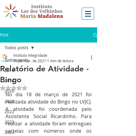
Post
Todos posts
Instituto Integridade
Todos posts
18 de mar. de 2021
1 min de leitura
Relatório de Atividade -
2019
Bingo
2018
Avaliado com NaN de 5 estrelas.
2020
No dia 18 de março de 2021 foi 
2021
realizada atividade do Bingo no LVJCJ. 
A atividade foi coordenada pelo 
2022
Assistente Social Ricardinho. Para 
2023
realizar a atividade foram entregues 
cartelas com números onde os 
2024