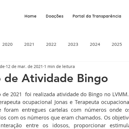
Home
Doações
Portal da Transparência
2020
2021
2022
2023
2024
2025
ade
12 de mar. de 2021
1 min de leitura
o de Atividade Bingo
de 5 estrelas.
de 2021  foi realizada atividade do Bingo no LVMM. A
rapeuta ocupacional Jonas e Terapeuta ocupacional 
ade foram entregues cartelas com números onde os 
os com os números que eram chamados. Os objetivos
interação entre os idosos, proporcionar estimula