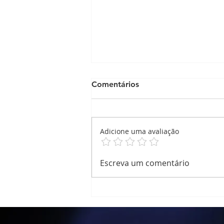
Comentários
Adicione uma avaliação
Nosso Natal ,foi um grande
Escreva um comentário
sucesso!