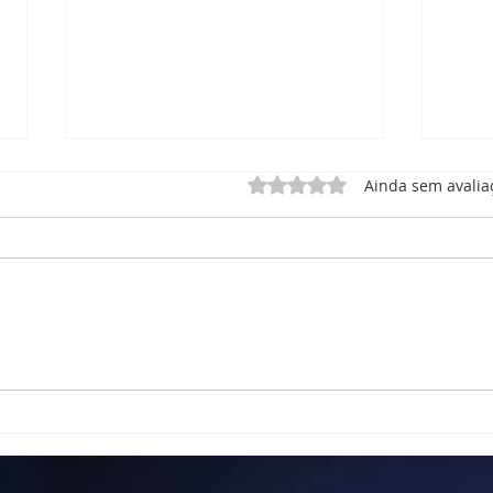
Avaliado com 0 de 5 estrel
Ainda sem avalia
Vida Ativa - Projeto Lar dos
Cert
Velhinhos Maria Madalena
202
para ampliação de
acolhimento.