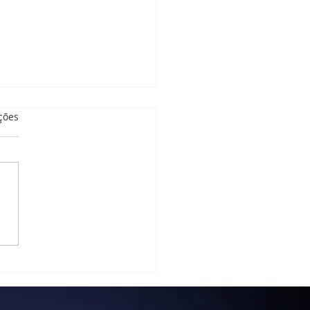
as.
ções
ificação Selo Social-
1