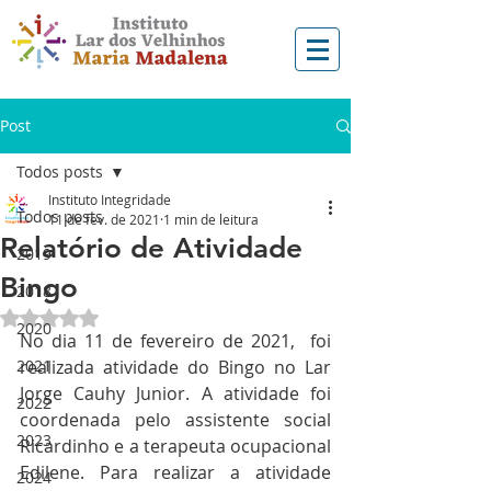
Post
Todos posts
Instituto Integridade
Todos posts
11 de fev. de 2021
1 min de leitura
Relatório de Atividade
2019
Bingo
2018
Avaliado com NaN de 5 estrelas.
2020
No dia 11 de fevereiro de 2021,  foi 
2021
realizada atividade do Bingo no Lar 
Jorge Cauhy Junior. A atividade foi 
2022
coordenada pelo assistente social 
2023
Ricardinho e a terapeuta ocupacional 
Edilene. Para realizar a atividade 
2024