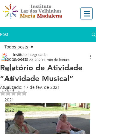
Post
Todos posts
Instituto Integridade
Todos posts
4 de mai. de 2020
1 min de leitura
Relatório de Atividade
2019
“Atividade Musical”
2018
Atualizado:
17 de fev. de 2021
2020
Avaliado com NaN de 5 estrelas.
2021
2022
2023
2024