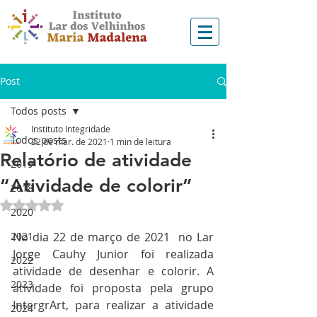
Post
Todos posts
Instituto Integridade
Todos posts
22 de mar. de 2021
1 min de leitura
Relatório de atividade
2019
“Atividade de colorir”
2018
Avaliado com NaN de 5 estrelas.
2020
2021
No dia 22 de março de 2021  no Lar 
Jorge Cauhy Junior foi realizada 
2022
atividade de desenhar e colorir. A 
2023
atividade foi proposta pela grupo 
IntergrArt, para realizar a atividade 
2024