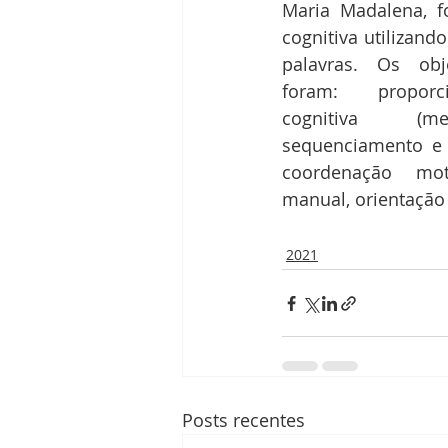
Maria Madalena, fo
cognitiva utilizand
palavras. Os obje
foram: proporci
cognitiva (me
sequenciamento e r
coordenação moto
manual, orientação 
2021
Posts recentes