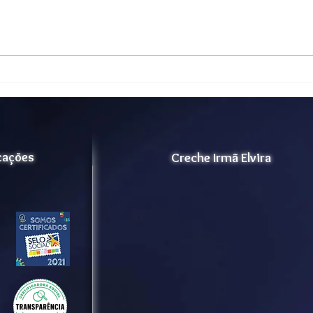
Vida Ativa - Projeto Lar dos
Cert
Velhinhos Maria Madalena
202
para ampliação de
acolhimento.
icações
Creche Irmã Elvira