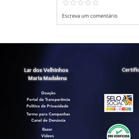
Nosso Natal ,foi um grande
Escreva um comentário
sucesso!
Lar dos Velhinhos
Certif
Maria Madalena
Doação
Portal da Transparência
Política de Privacidade
Termo para Campanhas
Canal de Denúncia
Bazar
Videos