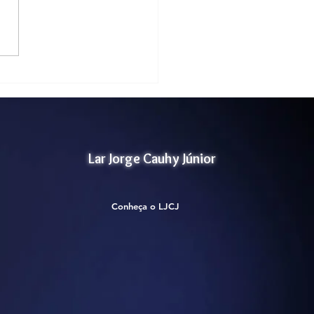
ificação Selo Social-
1
Lar Jorge Cauhy Júnior
Conheça o LJCJ