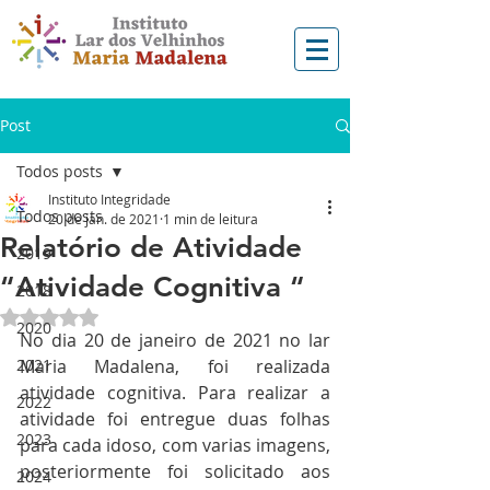
Post
Todos posts
Instituto Integridade
Todos posts
20 de jan. de 2021
1 min de leitura
Relatório de Atividade
2019
“Atividade Cognitiva “
2018
Avaliado com NaN de 5 estrelas.
2020
No dia 20 de janeiro de 2021 no lar 
2021
Maria Madalena, foi realizada 
atividade cognitiva. Para realizar a 
2022
atividade foi entregue duas folhas 
2023
para cada idoso, com varias imagens, 
posteriormente foi solicitado aos 
2024