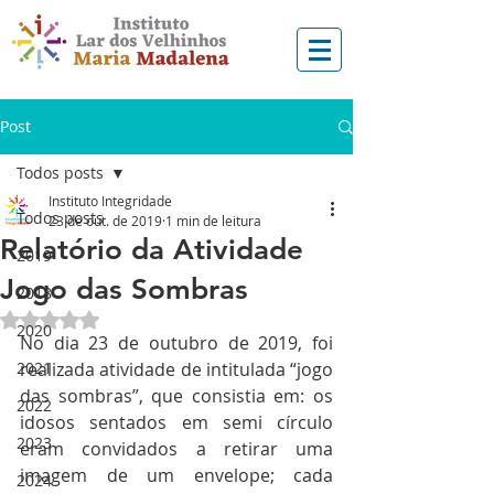
Post
Todos posts
Instituto Integridade
Todos posts
23 de out. de 2019
1 min de leitura
Relatório da Atividade
2019
Jogo das Sombras
2018
Avaliado com NaN de 5 estrelas.
2020
No dia 23 de outubro de 2019, foi 
2021
realizada atividade de intitulada “jogo 
das sombras”, que consistia em: os 
2022
idosos sentados em semi círculo 
2023
eram convidados a retirar uma 
imagem de um envelope; cada 
2024