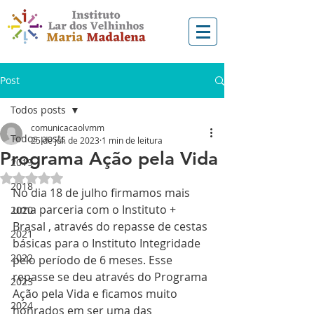
Post
Todos posts
comunicacaolvmm
Todos posts
25 de jul. de 2023
1 min de leitura
Programa Ação pela Vida
2019
Avaliado com NaN de 5 estrelas.
2018
No dia 18 de julho firmamos mais 
uma parceria com o Instituto + 
2020
Brasal , através do repasse de cestas 
2021
básicas para o Instituto Integridade 
2022
pelo período de 6 meses. Esse 
repasse se deu através do Programa 
2023
Ação pela Vida e ficamos muito 
2024
honrados em ser uma das 