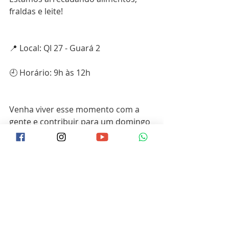
fraldas e leite!
📍 Local: QI 27 - Guará 2
🕘 Horário: 9h às 12h
Venha viver esse momento com a 
gente e contribuir para um domingo 
mais feliz e solidário para todos, 
especialmente para os nossos 
idosos!
2025