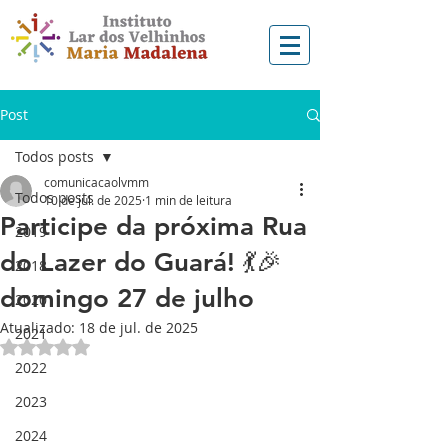
Post
Todos posts
comunicacaolvmm
Todos posts
10 de jul. de 2025
1 min de leitura
Participe da próxima Rua
2019
do Lazer do Guará! 💃🎉
2018
domingo 27 de julho
2020
Atualizado:
18 de jul. de 2025
2021
Avaliado com NaN de 5 estrelas.
2022
2023
2024