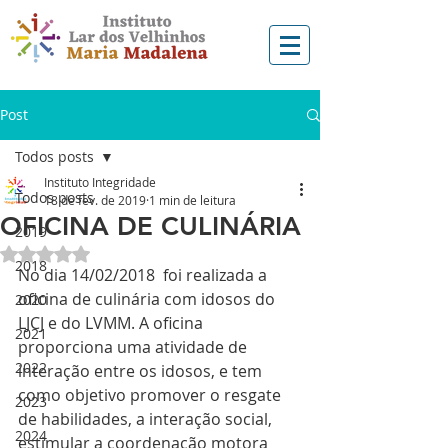
Post
Todos posts
Instituto Integridade
Todos posts
18 de fev. de 2019
1 min de leitura
OFICINA DE CULINÁRIA
2019
Avaliado com NaN de 5 estrelas.
2018
No dia 14/02/2018  foi realizada a 
oficina de culinária com idosos do 
2020
LJCJ e do LVMM. A oficina 
2021
proporciona uma atividade de 
2022
interação entre os idosos, e tem 
como objetivo promover o resgate 
2023
de habilidades, a interação social, 
2024
estimular a coordenação motora 