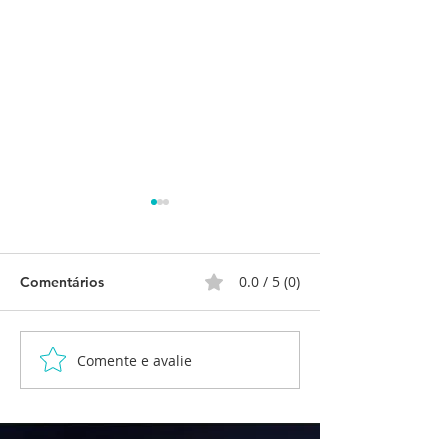
0.0 / 5 (0)
Comentários
Atividade Lúdica
Comente e avalie
DEIXE A LUZ D
VARANDA ACE