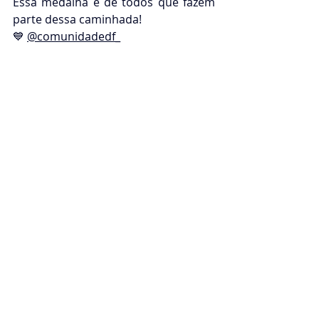
Essa medalha é de todos que fazem 
parte dessa caminhada! 
💙 
@comunidadedf_