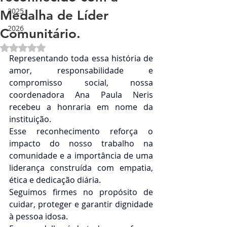
2025
Medalha de Líder
2026
Comunitário.
Avaliado com NaN de 5 estrelas.
Representando toda essa história de 
amor, responsabilidade e 
compromisso social, nossa 
coordenadora Ana Paula Neris 
recebeu a honraria em nome da 
instituição.
Esse reconhecimento reforça o 
impacto do nosso trabalho na 
comunidade e a importância de uma 
liderança construída com empatia, 
ética e dedicação diária.
Seguimos firmes no propósito de 
cuidar, proteger e garantir dignidade 
à pessoa idosa.