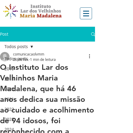
Post
Todos posts
comunicacaolvmm
Todos posts
26 de fev.
1 min de leitura
O Instituto Lar dos
2019
Velhinhos Maria
2018
Madalena, que há 46
2020
anos dedica sua missão
2021
ao cuidado e acolhimento
2022
de 94 idosos, foi
2023
2024
reconhecido com a