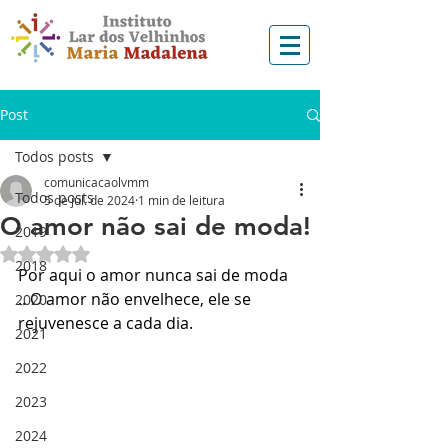
Post
Todos posts
comunicacaolvmm
Todos posts
5 de jul. de 2024
1 min de leitura
O amor não sai de moda!
2019
Avaliado com NaN de 5 estrelas.
2018
Por aqui o amor nunca sai de moda 
.. O amor não envelhece, ele se 
2020
rejuvenesce a cada dia.
2021
2022
2023
2024