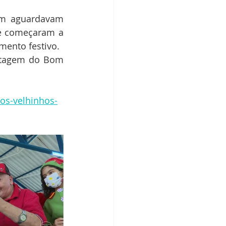
m aguardavam 
e começaram a 
mento festivo.
rtagem do Bom 
dos-velhinhos-