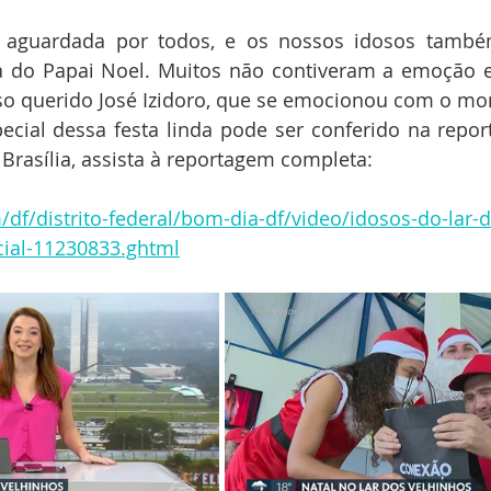
 aguardada por todos, e os nossos idosos també
a do Papai Noel. Muitos não contiveram a emoção 
o querido José Izidoro, que se emocionou com o mo
cial dessa festa linda pode ser conferido na repo
Brasília, assista à reportagem completa:
/df/distrito-federal/bom-dia-df/video/idosos-do-lar-
ial-11230833.ghtml