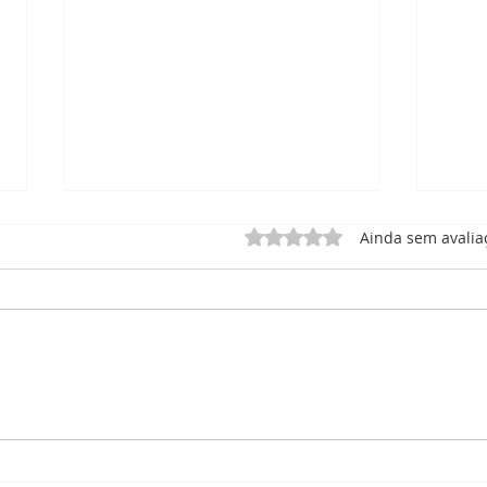
Avaliado com 0 de 5 estrel
Ainda sem avalia
Natal Solidário - Campanha
Copa
de Natal
inte
expe