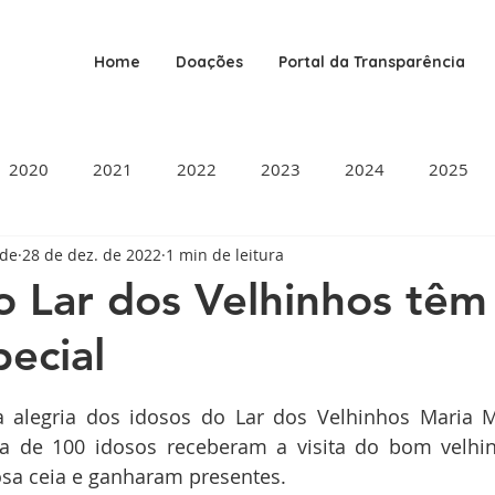
Home
Doações
Portal da Transparência
2020
2021
2022
2023
2024
2025
ade
28 de dez. de 2022
1 min de leitura
o Lar dos Velhinhos tê
pecial
de 5 estrelas.
a alegria dos idosos do Lar dos Velhinhos Maria M
ca de 100 idosos receberam a visita do bom velhin
osa ceia e ganharam presentes.