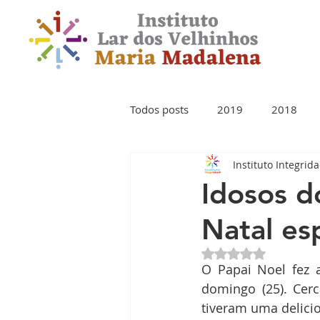
Todos posts
2019
2018
Instituto Integrid
Idosos d
Natal es
Avaliado com NaN 
O Papai Noel fez 
domingo (25). Cer
tiveram uma delici