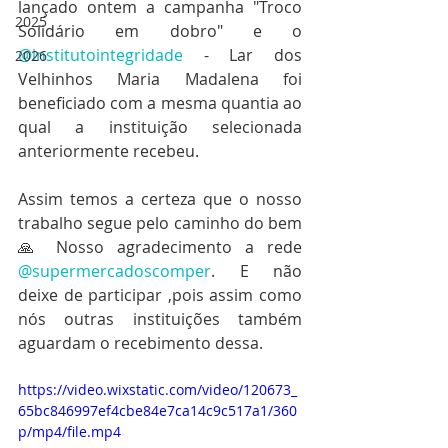
lançado ontem a campanha "Troco 
2025
Solidário em dobro" e o 
@institutointegridade
 - Lar dos 
2026
Velhinhos Maria Madalena foi 
beneficiado com a mesma quantia ao 
qual a instituição selecionada 
anteriormente recebeu.
Assim temos a certeza que o nosso 
trabalho segue pelo caminho do bem 
🙏 Nosso agradecimento a rede 
@supermercadoscomper
. E não 
deixe de participar ,pois assim como 
nós outras instituições também 
aguardam o recebimento dessa.
https://video.wixstatic.com/video/120673_
65bc846997ef4cbe84e7ca14c9c517a1/360
p/mp4/file.mp4