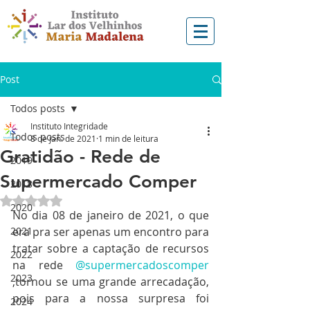
Post
Todos posts
Instituto Integridade
Todos posts
8 de jan. de 2021
1 min de leitura
Gratidão - Rede de
2019
Supermercado Comper
2018
Avaliado com NaN de 5 estrelas.
2020
No dia 08 de janeiro de 2021, o que 
2021
era pra ser apenas um encontro para 
tratar sobre a captação de recursos 
2022
na rede 
@supermercadoscomper
2023
,tornou se uma grande arrecadação, 
pois para a nossa surpresa foi 
2024