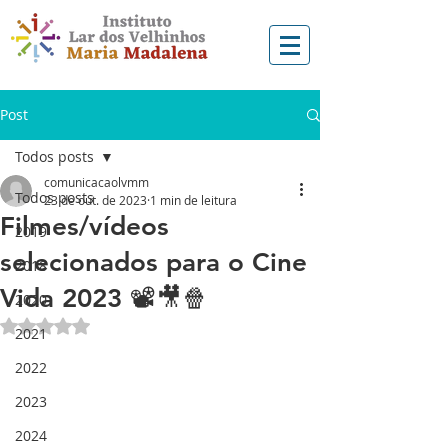
Post
Todos posts
comunicacaolvmm
Todos posts
23 de out. de 2023
1 min de leitura
Filmes/vídeos
2019
selecionados para o Cine
2018
Vida 2023 📽️🎥🍿
2020
Avaliado com NaN de 5 estrelas.
2021
2022
2023
2024