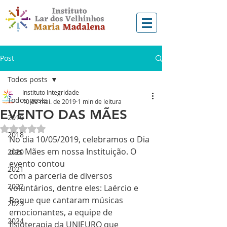
Post
Todos posts
Instituto Integridade
Todos posts
10 de mai. de 2019
1 min de leitura
EVENTO DAS MÃES
2019
Avaliado com NaN de 5 estrelas.
2018
No dia 10/05/2019, celebramos o Dia 
das Mães em nossa Instituição. O 
2020
evento contou
2021
com a parceria de diversos 
2022
voluntários, dentre eles: Laércio e 
Roque que cantaram músicas 
2023
emocionantes, a equipe de 
2024
fisioterapia da UNIEURO que 