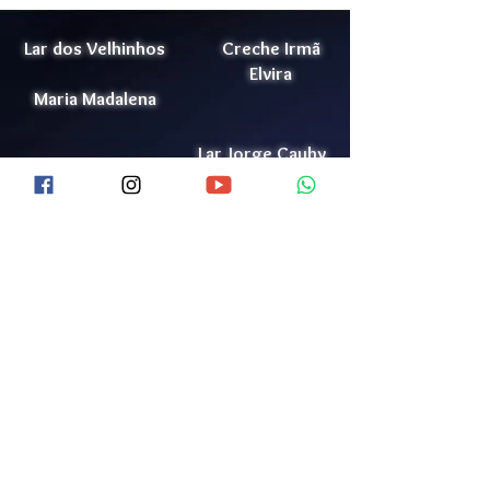
Lar dos Velhinhos
Creche Irmã
Elvira
Maria Madalena
Lar Jorge Cauhy
Doação
Júnior
Trabalhe Conosco
Conheça o LJCJ
Lista de Ramais
Política de Privacidade
Videos
Portal da Transparência
Acolhimento de Idosos
Bazar
Canal de Denúncia
Mídia
Termo para Campanhas
Voluntariado
Contato (61)
3552-0504
Certificações
9 9352-0912