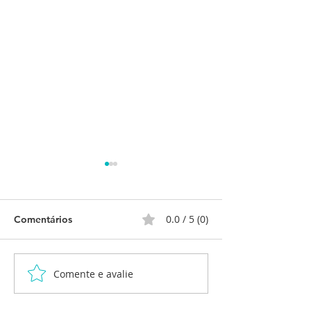
0.0 / 5 (0)
Comentários
Comente e avalie
Formatura Maternal 2 -
Cantatas de Nat
Creche Irmã Elvira
Creche Irmã Elv