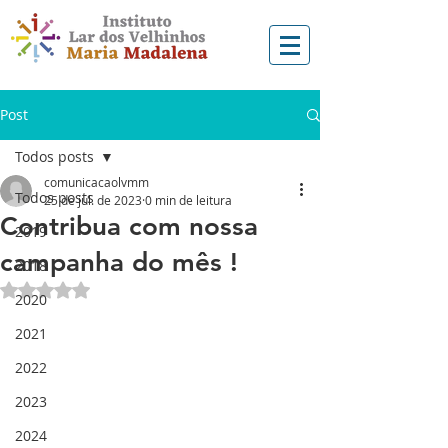
Post
Todos posts
comunicacaolvmm
Todos posts
25 de jul. de 2023
0 min de leitura
Contribua com nossa
2019
campanha do mês !
2018
Avaliado com NaN de 5 estrelas.
2020
2021
2022
2023
2024