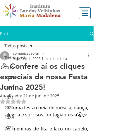
Post
Todos posts
comunicacaolvmm
Todos posts
9 de jun. de 2025
1 min de leitura
🎉 Confere aí os cliques
2019
especiais da nossa Festa
2018
Junina 2025!
2020
Atualizado:
21 de jun. de 2025
2021
Avaliado com NaN de 5 estrelas.
Foi uma festa cheia de música, dança, 
2022
alegria e sorrisos contagiantes. 💃🤠🎶
2023
2024
As meninas de fita e laço no cabelo, 