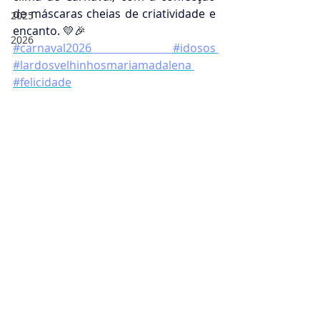
de máscaras cheias de criatividade e 
2025
encanto. 💛🎉
2026
#carnaval2026
#idosos
#lardosvelhinhosmariamadalena
#felicidade