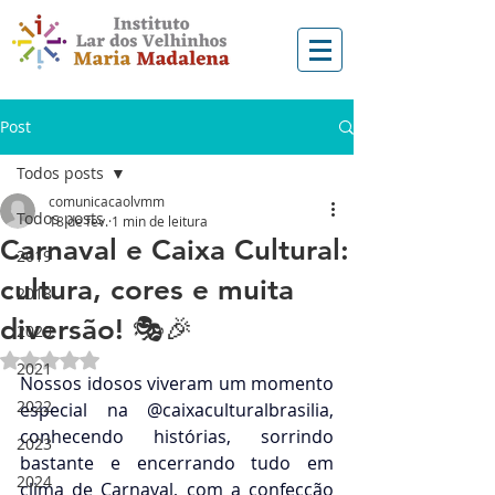
Post
Todos posts
comunicacaolvmm
Todos posts
18 de fev.
1 min de leitura
Carnaval e Caixa Cultural:
2019
cultura, cores e muita
2018
diversão! 🎭🎉
2020
Avaliado com NaN de 5 estrelas.
2021
Nossos idosos viveram um momento 
2022
especial na @caixaculturalbrasilia, 
conhecendo histórias, sorrindo 
2023
bastante e encerrando tudo em 
2024
clima de Carnaval, com a confecção 