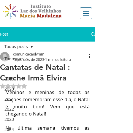
Post
Todos posts
comunicacaolvmm
Todos posts
18 de dez. de 2023
1 min de leitura
Cantatas de Natal :
2019
Creche Irmã Elvira
2018
Avaliado com NaN de 5 estrelas.
2020
Meninos e meninas de todas as 
2021
nações comemoram esse dia, o Natal 
é muito bom! Vem que está 
2022
chegando o Natal!
2023
Na última semana tivemos as 
2024