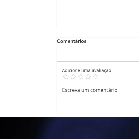
Comentários
Adicione uma avaliação
Relatório de Atividade
Escreva um comentário
Atividade Corporal