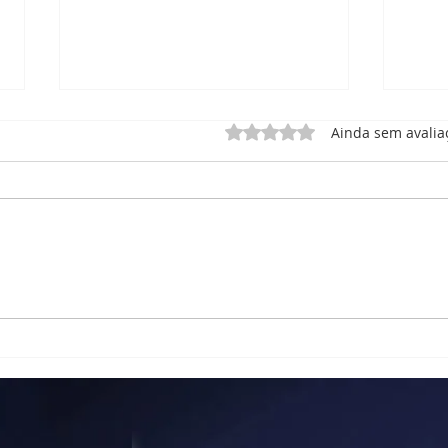
Avaliado com 0 de 5 estrel
Ainda sem avalia
RELATÓRIO DE ATIVIDADE
Rela
– MEMÓRIA MUSICAL
Corp