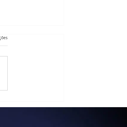
as.
ções
tório de Atividades
orais