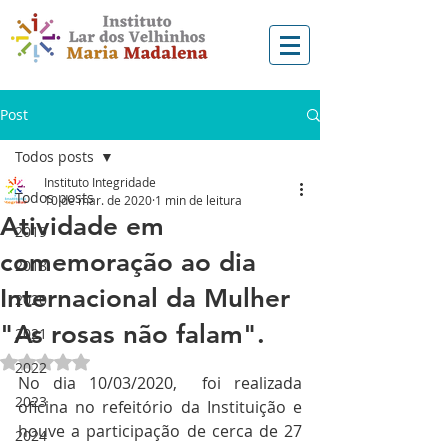
Post
Todos posts
Instituto Integridade
Todos posts
10 de mar. de 2020
1 min de leitura
Atividade em
2019
comemoração ao dia
2018
Internacional da Mulher
2020
"As rosas não falam".
2021
Avaliado com NaN de 5 estrelas.
2022
No dia 10/03/2020,  foi realizada 
2023
oficina no refeitório da Instituição e 
houve a participação de cerca de 27 
2024