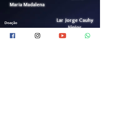
Maria Madalena
Lar Jorge Cauhy
Doação
Júnior
Trabalhe Conosco
Conheça o LJCJ
Lista de Ramais
Política de Privacidade
Videos
Portal da Transparência
Acolhimento de Idosos
Bazar
Canal de Denúncia
Mídia
Termo para Campanhas
Voluntariado
Contato (61)
3552-0504
Certificações
9 9352-0912