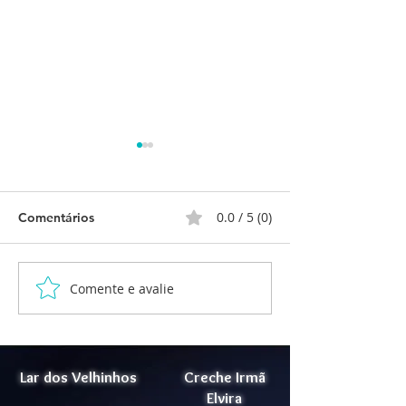
0.0 / 5 (0)
Comentários
Comente e avalie
Vida Ativa - Projeto Lar
Certificação Sel
dos Velhinhos Maria
2021
Madalena para
ampliação de
acolhimento.
Lar dos Velhinhos
Creche Irmã
Elvira