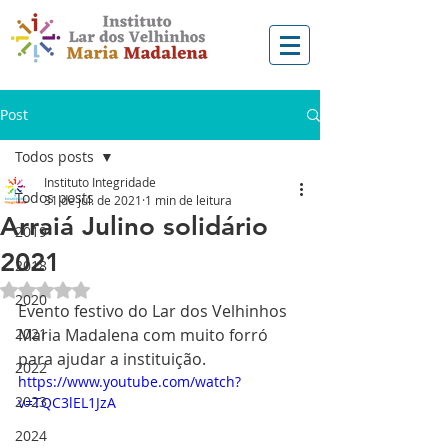
Post
Todos posts
Instituto Integridade
Todos posts
31 de jul. de 2021
1 min de leitura
Arraiá Julino solidário
2019
2021
2018
Avaliado com NaN de 5 estrelas.
2020
Evento festivo do Lar dos Velhinhos 
2021
Maria Madalena com muito forró 
para ajudar a instituição.
2022
https://www.youtube.com/watch?
2023
v=TQC3lEL1JzA
2024