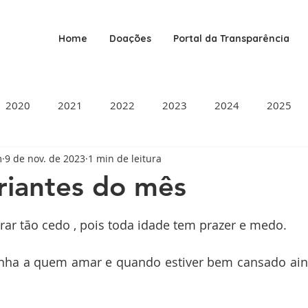
Home
Doações
Portal da Transparência
2020
2021
2022
2023
2024
2025
m
9 de nov. de 2023
1 min de leitura
riantes do mês
de 5 estrelas.
rar tão cedo , pois toda idade tem prazer e medo.
nha a quem amar e quando estiver bem cansado aind