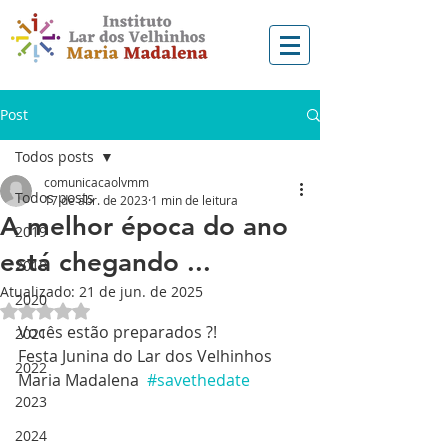
Post
Todos posts
comunicacaolvmm
Todos posts
17 de abr. de 2023
1 min de leitura
A melhor época do ano
2019
está chegando ...
2018
Atualizado:
21 de jun. de 2025
2020
Avaliado com NaN de 5 estrelas.
Vocês estão preparados ?!
2021
Festa Junina do Lar dos Velhinhos 
2022
Maria Madalena  
#savethedate
2023
2024