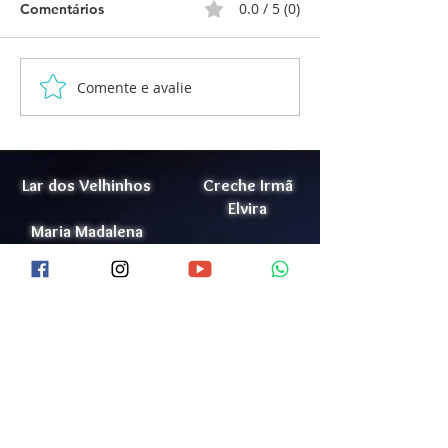
0.0 / 5 (0)
Comentários
Comente e avalie
Formatura Maternal 2 -
Cantatas de Nat
Creche Irmã Elvira
Creche Irmã Elv
Lar dos Velhinhos
Creche Irmã
Elvira
Maria Madalena
Lar Jorge Cauhy
Doação
Júnior
Trabalhe Conosco
Conheça o LJCJ
Lista de Ramais
Política de Privacidade
Videos
Portal da Transparência
Acolhimento de Idosos
Bazar